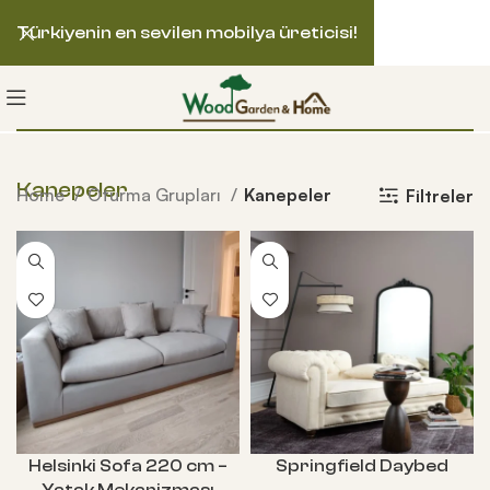
Türkiyenin en sevilen mobilya üreticisi!
Kanepeler
Home
Oturma Grupları
Kanepeler
Filtreler
Helsinki Sofa 220 cm –
Springfield Daybed