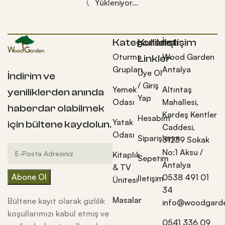
Yükleniyor...
Kategoriler
Kullanışlı
İletişim
Oturma
Wood Garden
Linkler
Grupları
Antalya
Üye Ol
İndirim ve
/ Giriş
Yemek
Altıntaş
yeniliklerden anında
Yap
Odası
Mahallesi,
haberdar olabilmek
Kardeş Kentler
Hesabım
Yatak
için bültene kaydolun.
Caddesi,
Odası
Siparişlerim
31239 Sokak
No:1 Aksu /
Kitaplık
Sepetim
Antalya
& TV
0538 491 01
İletişim
Ünitesi
34
Masalar
Bültene kayıt olarak gizlilik
info@woodgarde
koşullarımızı kabul etmiş ve
0541 336 09