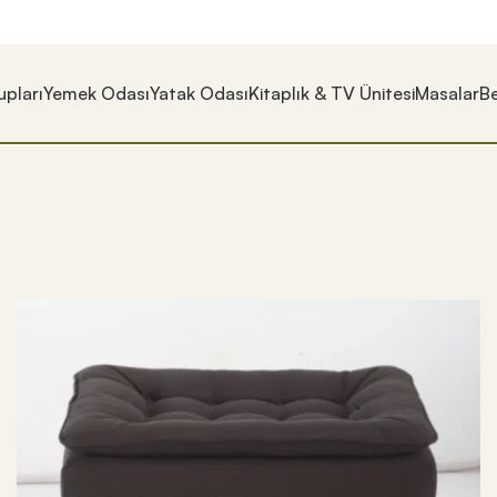
pları
Yemek Odası
Yatak Odası
Kitaplık & TV Ünitesi
Masalar
Be