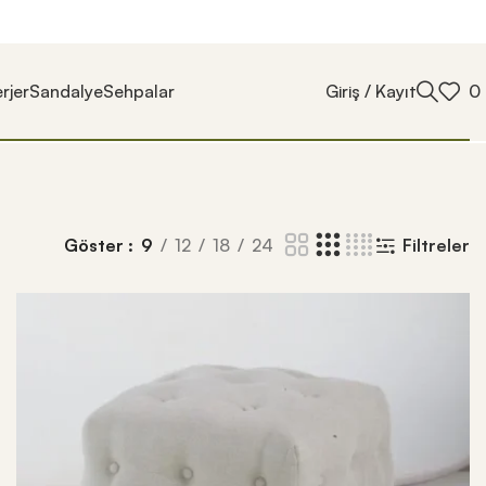
rjer
Sandalye
Sehpalar
Giriş / Kayıt
0
Göster
9
12
18
24
Filtreler