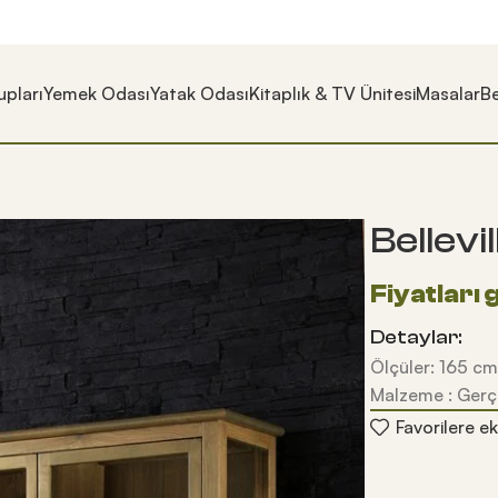
pları
Yemek Odası
Yatak Odası
Kitaplık & TV Ünitesi
Masalar
Be
Bellev
Detaylar:
Ölçüler: 165 cm
Malzeme : Gerç
Favorilere ek