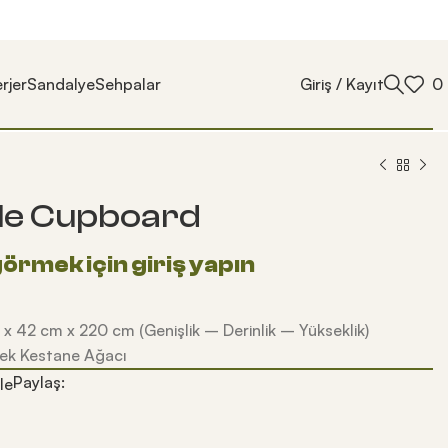
rjer
Sandalye
Sehpalar
Giriş / Kayıt
0
ille Cupboard
 x 42 cm x 220 cm (Genişlik – Derinlik – Yükseklik)
ek Kestane Ağacı
Paylaş:
le