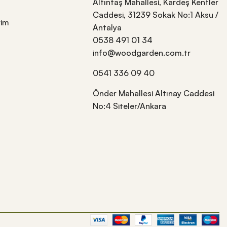
Altıntaş Mahallesi, Kardeş Kentler
Caddesi, 31239 Sokak No:1 Aksu /
rim
Antalya
0538 491 01 34
info@woodgarden.com.tr
0541 336 09 40
Önder Mahallesi Altınay Caddesi
No:4 Siteler/Ankara