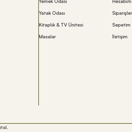
Yemek Odası
Hesabım
Yatak Odası
Siparişle
Kitaplık & TV Ünitesi
Sepetim
Masalar
İletişim
ital.