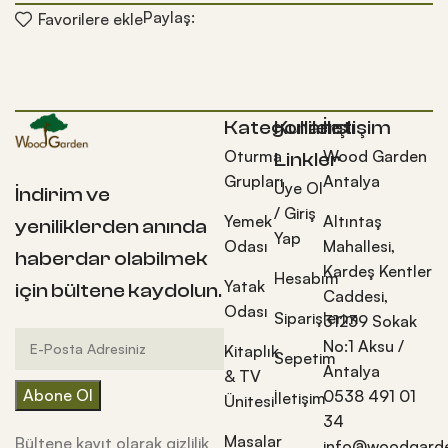
Paylaş:
Favorilere ekle
Kategoriler
Kullanışlı
İletişim
Oturma
Wood Garden
Linkler
Grupları
Antalya
Üye Ol
İndirim ve
/ Giriş
Yemek
Altıntaş
yeniliklerden anında
Yap
Odası
Mahallesi,
haberdar olabilmek
Kardeş Kentler
Hesabım
Yatak
için bültene kaydolun.
Caddesi,
Odası
Siparişlerim
31239 Sokak
No:1 Aksu /
Kitaplık
Sepetim
Antalya
& TV
0538 491 01
İletişim
Ünitesi
34
Masalar
Bültene kayıt olarak gizlilik
info@woodgarde