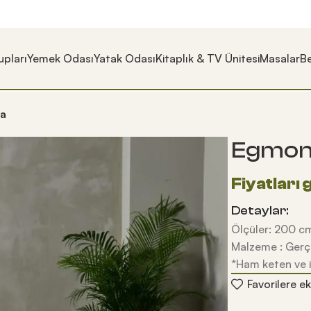
pları
Yemek Odası
Yatak Odası
Kitaplık & TV Ünitesi
Masalar
Be
fa
Egmont
Detaylar:
Ölçüler: 200 cm
Malzeme : Gerç
*Ham keten ve i
Favorilere ek