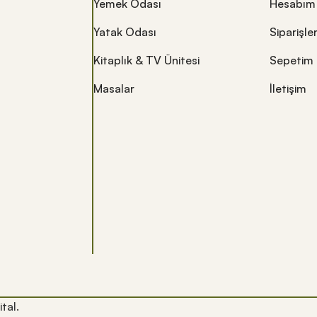
Yemek Odası
Hesabım
Yatak Odası
Siparişle
Kitaplık & TV Ünitesi
Sepetim
Masalar
İletişim
ital.