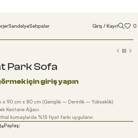
rjer
Sandalye
Sehpalar
Giriş / Kayıt
0
 Park Sofa
 x 90 cm x 80 cm (Genişlik – Derinlik – Yükseklik)
ek Kestane Ağacı
thal kumaşlarda %15 fiyat farkı uygulanır.
Paylaş:
le