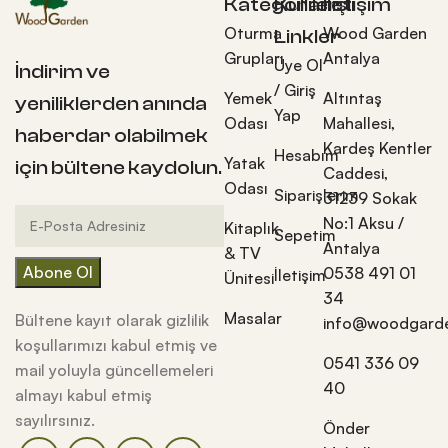
Kategoriler
Kullanışlı
İletişim
Oturma
Wood Garden
Linkler
Grupları
Antalya
Üye Ol
İndirim ve
/ Giriş
Yemek
Altıntaş
yeniliklerden anında
Yap
Odası
Mahallesi,
haberdar olabilmek
Kardeş Kentler
Hesabım
Yatak
için bültene kaydolun.
Caddesi,
Odası
Siparişlerim
31239 Sokak
No:1 Aksu /
Kitaplık
Sepetim
Antalya
& TV
0538 491 01
İletişim
Ünitesi
34
Masalar
Bültene kayıt olarak gizlilik
info@woodgarde
koşullarımızı kabul etmiş ve
0541 336 09
mail yoluyla güncellemeleri
40
almayı kabul etmiş
sayılırsınız.
Önder