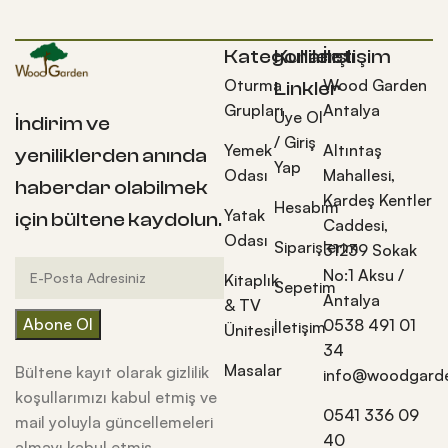
Kategoriler
Kullanışlı
İletişim
Oturma
Wood Garden
Linkler
Grupları
Antalya
Üye Ol
İndirim ve
/ Giriş
Yemek
Altıntaş
yeniliklerden anında
Yap
Odası
Mahallesi,
haberdar olabilmek
Kardeş Kentler
Hesabım
Yatak
için bültene kaydolun.
Caddesi,
Odası
Siparişlerim
31239 Sokak
No:1 Aksu /
Kitaplık
Sepetim
Antalya
& TV
0538 491 01
İletişim
Ünitesi
34
Masalar
Bültene kayıt olarak gizlilik
info@woodgarde
koşullarımızı kabul etmiş ve
0541 336 09
mail yoluyla güncellemeleri
40
almayı kabul etmiş