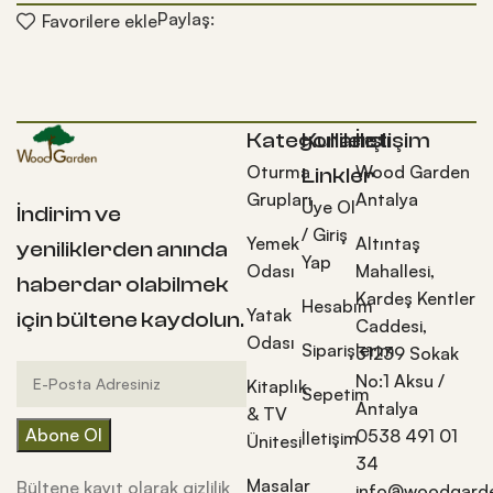
Paylaş:
Favorilere ekle
Kategoriler
Kullanışlı
İletişim
Oturma
Wood Garden
Linkler
Grupları
Antalya
Üye Ol
İndirim ve
/ Giriş
Yemek
Altıntaş
yeniliklerden anında
Yap
Odası
Mahallesi,
haberdar olabilmek
Kardeş Kentler
Hesabım
Yatak
için bültene kaydolun.
Caddesi,
Odası
Siparişlerim
31239 Sokak
No:1 Aksu /
Kitaplık
Sepetim
Antalya
& TV
0538 491 01
İletişim
Ünitesi
34
Masalar
Bültene kayıt olarak gizlilik
info@woodgarde