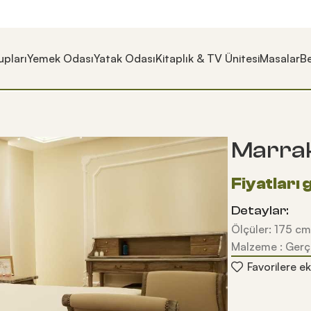
pları
Yemek Odası
Yatak Odası
Kitaplık & TV Ünitesi
Masalar
Be
Marra
Detaylar:
Ölçüler: 175 cm
Malzeme : Gerç
Favorilere ek