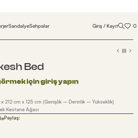
rjer
Sandalye
Sehpalar
Giriş / Kayıt
0
kesh Bed
 x 212 cm x 125 cm (Genişlik – Derinlik – Yükseklik)
ek Kestane Ağacı
Paylaş:
le