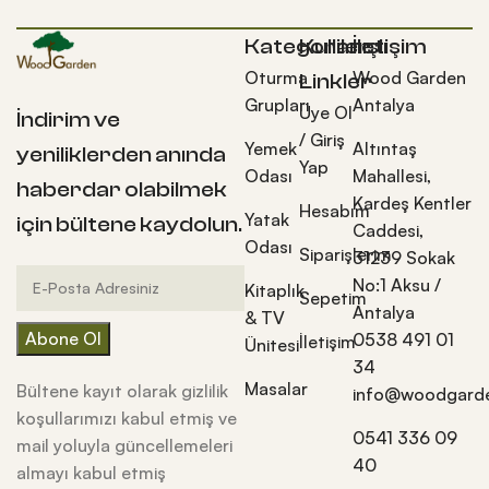
Kategoriler
Kullanışlı
İletişim
Oturma
Wood Garden
Linkler
Grupları
Antalya
Üye Ol
İndirim ve
/ Giriş
Yemek
Altıntaş
yeniliklerden anında
Yap
Odası
Mahallesi,
haberdar olabilmek
Kardeş Kentler
Hesabım
Yatak
için bültene kaydolun.
Caddesi,
Odası
Siparişlerim
31239 Sokak
No:1 Aksu /
Kitaplık
Sepetim
Antalya
& TV
0538 491 01
İletişim
Ünitesi
34
Masalar
Bültene kayıt olarak gizlilik
info@woodgarde
koşullarımızı kabul etmiş ve
0541 336 09
mail yoluyla güncellemeleri
40
almayı kabul etmiş