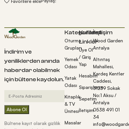
Paylaş:
Favorilere ekle
Kategoriler
Kullanışlı
İletişim
Oturma
Wood Garden
Linkler
Grupları
Antalya
Üye Ol
İndirim ve
/ Giriş
Yemek
Altıntaş
yeniliklerden anında
Yap
Odası
Mahallesi,
haberdar olabilmek
Kardeş Kentler
Hesabım
Yatak
için bültene kaydolun.
Caddesi,
Odası
Siparişlerim
31239 Sokak
No:1 Aksu /
Kitaplık
Sepetim
Antalya
& TV
0538 491 01
İletişim
Ünitesi
34
Masalar
Bültene kayıt olarak gizlilik
info@woodgarde