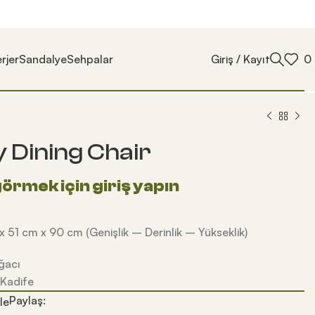
rjer
Sandalye
Sehpalar
Giriş / Kayıt
0
 Dining Chair
x 51 cm x 90 cm (Genişlik – Derinlik – Yükseklik)
Ağacı
 Kadife
Paylaş:
le