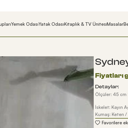
pları
Yemek Odası
Yatak Odası
Kitaplık & TV Ünitesi
Masalar
Be
Sydney
Detaylar:
Ölçüler: 45 cm 
İskelet: Kayın 
Kumaş: Keten /
Favorilere ek