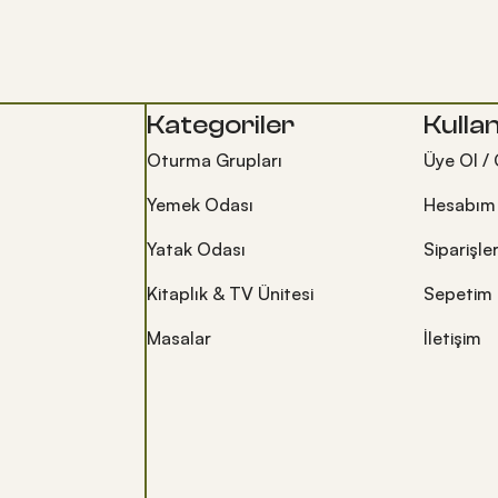
Kategoriler
Kullan
Oturma Grupları
Üye Ol / 
Yemek Odası
Hesabım
Yatak Odası
Siparişle
Kitaplık & TV Ünitesi
Sepetim
Masalar
İletişim