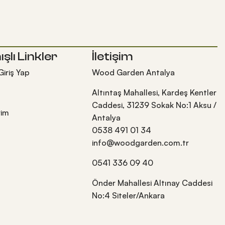
ışlı Linkler
İletişim
Giriş Yap
Wood Garden Antalya
Altıntaş Mahallesi, Kardeş Kentler
Caddesi, 31239 Sokak No:1 Aksu /
rim
Antalya
0538 491 01 34
info@woodgarden.com.tr
0541 336 09 40
Önder Mahallesi Altınay Caddesi
No:4 Siteler/Ankara