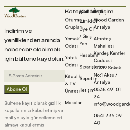
Kategoriler
Kullanışlı
İletişim
Oturma
Wood Garden
Linkler
Grupları
Antalya
Üye Ol
İndirim ve
/ Giriş
Yemek
Altıntaş
yeniliklerden anında
Yap
Odası
Mahallesi,
haberdar olabilmek
Kardeş Kentler
Hesabım
Yatak
için bültene kaydolun.
Caddesi,
Odası
Siparişlerim
31239 Sokak
No:1 Aksu /
Kitaplık
Sepetim
Antalya
& TV
0538 491 01
İletişim
Ünitesi
34
Masalar
Bültene kayıt olarak gizlilik
info@woodgarde
koşullarımızı kabul etmiş ve
0541 336 09
mail yoluyla güncellemeleri
40
almayı kabul etmiş