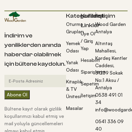
Kategoriler
Kullanışlı
İletişim
Oturma
Wood Garden
Linkler
Grupları
Antalya
Üye Ol
İndirim ve
/ Giriş
Yemek
Altıntaş
yeniliklerden anında
Yap
Odası
Mahallesi,
haberdar olabilmek
Kardeş Kentler
Hesabım
Yatak
için bültene kaydolun.
Caddesi,
Odası
Siparişlerim
31239 Sokak
No:1 Aksu /
Kitaplık
Sepetim
Antalya
& TV
0538 491 01
İletişim
Ünitesi
34
Masalar
Bültene kayıt olarak gizlilik
info@woodgarde
koşullarımızı kabul etmiş ve
0541 336 09
mail yoluyla güncellemeleri
40
almayı kabul etmiş