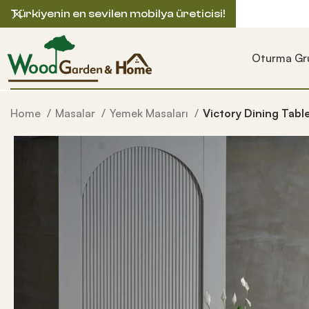
Türkiyenin en sevilen mobilya üreticisi!
Oturma Gru
Home
Masalar
Yemek Masaları
Victory Dining Tabl