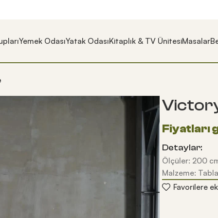
pları
Yemek Odası
Yatak Odası
Kitaplık & TV Ünitesi
Masalar
Be
e
Victor
Detaylar:
Ölçüler: 200 cm
Malzeme: Tabla
Favorilere ek