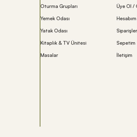
Oturma Grupları
Üye Ol / 
Yemek Odası
Hesabım
Yatak Odası
Siparişle
Kitaplık & TV Ünitesi
Sepetim
Masalar
İletişim