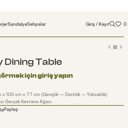
rjer
Sandalye
Sehpalar
Giriş / Kayıt
0
y Dining Table
 x 100 cm x 77 cm (Genişlik – Derinlik – Yükseklik)
sı Gerçek Kestane Ağacı
Paylaş:
le