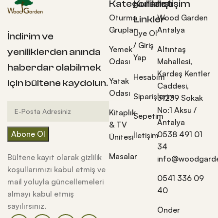
Kategoriler
Kullanışlı
İletişim
Oturma
Wood Garden
Linkler
Grupları
Antalya
Üye Ol
İndirim ve
/ Giriş
Yemek
Altıntaş
yeniliklerden anında
Yap
Odası
Mahallesi,
haberdar olabilmek
Kardeş Kentler
Hesabım
Yatak
için bültene kaydolun.
Caddesi,
Odası
Siparişlerim
31239 Sokak
No:1 Aksu /
Kitaplık
Sepetim
Antalya
& TV
0538 491 01
İletişim
Ünitesi
34
Masalar
Bültene kayıt olarak gizlilik
info@woodgarde
koşullarımızı kabul etmiş ve
0541 336 09
mail yoluyla güncellemeleri
40
almayı kabul etmiş
sayılırsınız.
Önder